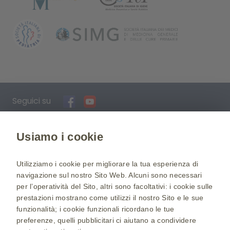
Seguici su
CONDIZIONI DI UTILIZZO
|
INFORMATIVA SULLA
Usiamo i cookie
PRIVACY
|
COOKIE POLICY
|
ACCESSIBILITÀ
|
CHI
SIAMO
Utilizziamo i cookie per migliorare la tua esperienza di
Campagna informativa realizzata da GlaxoSmithKline S.p.A. Il
navigazione sul nostro Sito Web. Alcuni sono necessari
presente materiale non è promozionale di prodotto, non
per l’operatività del Sito, altri sono facoltativi: i cookie sulle
rivendica né esplicita caratteristiche terapeutiche di farmaci
di GSK e come tale non ricade nell’ambCampagna
prestazioni mostrano come utilizzi il nostro Sito e le sue
informativa realizzata da GlaxoSmithKline S.p.A. Il presente
funzionalità; i cookie funzionali ricordano le tue
materiale non è promozionale di prodotto, non rivendica né
preferenze, quelli pubblicitari ci aiutano a condividere
esplicita caratteristiche terapeutiche di farmaci di GSK e